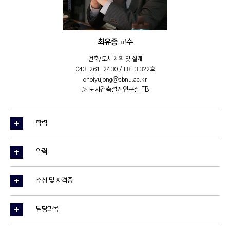
최유종
교수
건축/도시 계획 및 설계
043-261-2430 / E8-3 322호
choiyujong@cbnu.ac.kr
▷ 도시건축설계연구실 FB
학력
약력
수상 및 자격증
담당과목