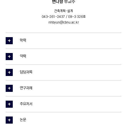
변나향
부교수
건축계획·설계
043-261-2437 / E8-3 326호
nhbyun@cbnu.ac.kr
학력
약력
담당과목
연구과제
주요저서
논문