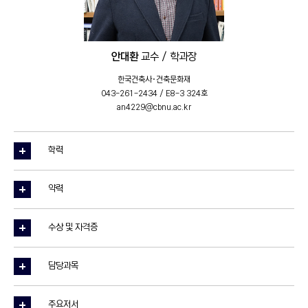
안대환
교수 / 학과장
한국건축사·건축문화재
043-261-2434 / E8-3 324호
an4229@cbnu.ac.kr
학력
약력
수상 및 자격증
담당과목
주요저서