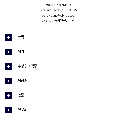
건축환경 계획/디자인
043-261-2435 / E8-3 325
leehaksung@cbnu.ac.kr
▷ 건강건축학연구실 HP
학력
약력
수상 및 자격증
담당과목
논문
연구실