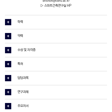
dhshon@cbnu.ac.kr
▷ 스마트건축연구실 HP
학력
약력
수상 및 자격증
특허
담당과목
연구과제
주요저서