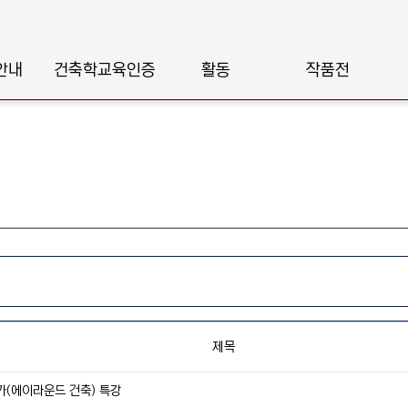
안내
건축학교육인증
활동
작품전
제목
가(에이라운드 건축) 특강