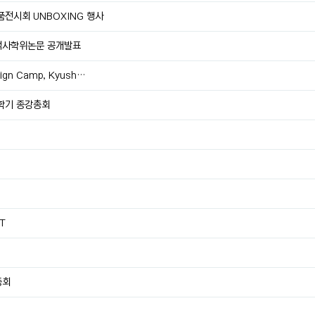
품전시회 UNBOXING 행사
 석사학위논문 공개발표
sign Camp, Kyush…
1학기 종강총회
T
총회